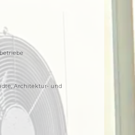
betriebe
te, Architektur- und