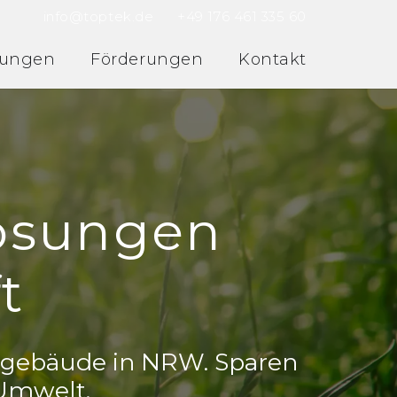
info@toptek.de
+49 176 461 335 60
tungen
Förderungen
Kontakt
lösungen
t
ngebäude in NRW. Sparen
 Umwelt.